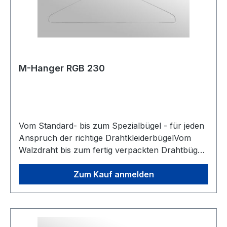
M-Hanger RGB 230
Vom Standard- bis zum Spezialbügel - für jeden
Anspruch der richtige DrahtkleiderbügelVom
Walzdraht bis zum fertig verpackten Drahtbügel.
Ständige Entwicklung in den Verfahren
Drahtzieherei und Galvanisierungstechnologie
Zum Kauf anmelden
zeichnen unsere Produkte bezüglich
Korrosionsbeständigkeit, Drahtfestigkeit und
Oberflächenbeschaffenheit besonders aus. Die
Fertigungslinien der Bügelproduktion