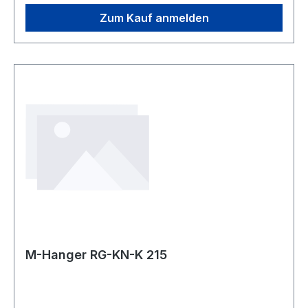
Ständige Entwicklung in den Verfahren
Drahtzieherei und Galvanisierungstechnologie
Zum Kauf anmelden
zeichnen unsere Produkte bezüglich
Korrosionsbeständigkeit, Drahtfestigkeit und
Oberflächenbeschaffenheit besonders aus. Die
Fertigungslinien der Bügelproduktion
ermöglichen uns auftragsbezogene
Produktionsplanung mit integrierten
Qualitätskreisläufen.Finden Sie Ihren perfekten
Bügel aus unseren für Reinigung- sowie
Wäschereibedarf angepassten Bügeltypen.
M-Hanger RG-KN-K 215