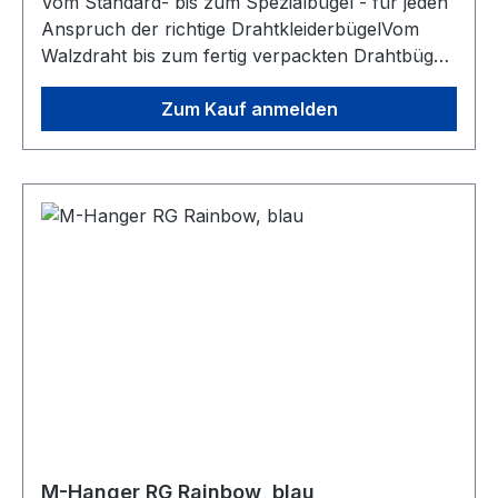
Vom Standard- bis zum Spezialbügel - für jeden
Anspruch der richtige DrahtkleiderbügelVom
Walzdraht bis zum fertig verpackten Drahtbügel.
Ständige Entwicklung in den Verfahren
Drahtzieherei und Galvanisierungstechnologie
Zum Kauf anmelden
zeichnen unsere Produkte bezüglich
Korrosionsbeständigkeit, Drahtfestigkeit und
Oberflächenbeschaffenheit besonders aus. Die
Fertigungslinien der Bügelproduktion
ermöglichen uns auftragsbezogene
Produktionsplanung mit integrierten
Qualitätskreisläufen.Finden Sie Ihren perfekten
Bügel aus unseren für Reinigung- sowie
Wäschereibedarf angepassten Bügeltypen.
M-Hanger RG Rainbow, blau