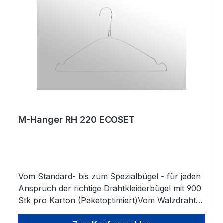
ermöglichen uns auftragsbezogene
Produktionsplanung mit integrierten
Qualitätskreisläufen.Finden Sie Ihren perfekten
Bügel aus unseren für Reinigung- sowie
Wäschereibedarf angepassten Bügeltypen.
M-Hanger RH 220 ECOSET
Vom Standard- bis zum Spezialbügel - für jeden
Anspruch der richtige Drahtkleiderbügel mit 900
Stk pro Karton (Paketoptimiert)Vom Walzdraht
bis zum fertig verpackten Drahtbügel. Ständige