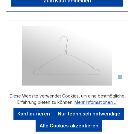
Entwicklung in den Verfahren Drahtzieherei und
Zum Kauf anmelden
Galvanisierungstechnologie zeichnen unsere
Produkte bezüglich Korrosionsbeständigkeit,
Drahtfestigkeit und Oberflächenbeschaffenheit
besonders aus. Die Fertigungslinien der
Bügelproduktion ermöglichen uns
auftragsbezogene Produktionsplanung mit
integrierten Qualitätskreisläufen.Finden Sie Ihren
perfekten Bügel aus unseren für Reinigung-
sowie Wäschereibedarf angepassten Bügeltypen.
Diese Website verwendet Cookies, um eine bestmögliche
Erfahrung bieten zu können.
Mehr Informationen ...
M-Hanger RH 230
Konfigurieren
Nur technisch notwendige
Alle Cookies akzeptieren