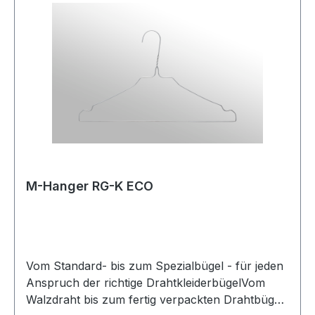
Fertigungslinien der Bügelproduktion
ermöglichen uns auftragsbezogene
Produktionsplanung mit integrierten
Qualitätskreisläufen.Finden Sie Ihren perfekten
Bügel aus unseren für Reinigung- sowie
Wäschereibedarf angepassten Bügeltypen.
M-Hanger RG-K ECO
Vom Standard- bis zum Spezialbügel - für jeden
Anspruch der richtige DrahtkleiderbügelVom
Walzdraht bis zum fertig verpackten Drahtbügel.