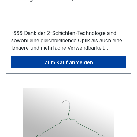
-&&& Dank der 2-Schichten-Technologie sind
sowohl eine gleichbleibende Optik als auch eine
längere und mehrfache Verwendbarkeit
garantiert.-&&& Neben den Standardfarben
weiss, gelb, orange, rot, pink, violett, h. blau, d.
Zum Kauf anmelden
blau, h. grün, d. grün, gold, silber und schwarz
gibt’s den MevoRainbow ab einer gewissen
Abnahmemenge in jeder gewünschten Farbe.
Der kunterbunte Bügel eignet sich ideal für die
betriebsinterne Wäschetrennung oder für die
Annahme- bzw. Filialkennzeichnung.-&&& Der
nicht pulverbeschichtete Haken garantiert 100
%ige Förderbandtauglichkeit und gleichbleibende
Gleitfähigkeit. Das Abblättern bzw. Aufrauen der
Hakengleitfläche durch ständige Bewegung am