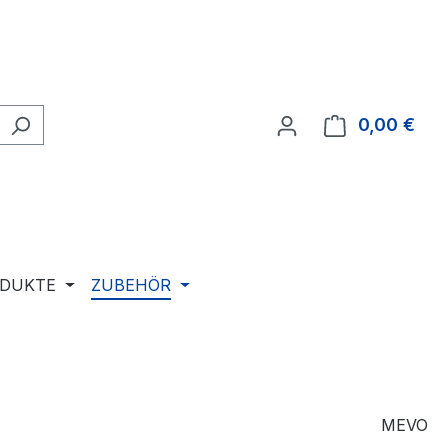
0,00 €
Ware
ODUKTE
ZUBEHÖR
MEVO