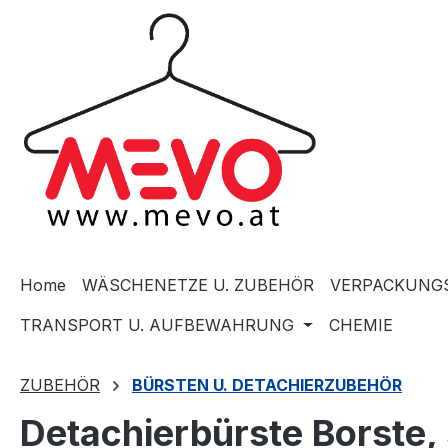
springen
Zur Hauptnavigation springen
Home
WÄSCHENETZE U. ZUBEHÖR
VERPACKUNGS
TRANSPORT U. AUFBEWAHRUNG
CHEMIE
ZUBEHÖR
BÜRSTEN U. DETACHIERZUBEHÖR
Detachierbürste Borste