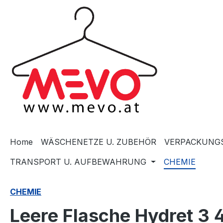
springen
Zur Hauptnavigation springen
Home
WÄSCHENETZE U. ZUBEHÖR
VERPACKUNGS
TRANSPORT U. AUFBEWAHRUNG
CHEMIE
CHEMIE
Leere Flasche Hydret 3 