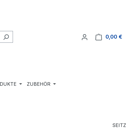
0,00 €
Ware
ODUKTE
ZUBEHÖR
SEITZ