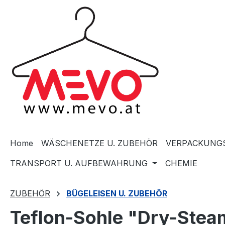
springen
Zur Hauptnavigation springen
Home
WÄSCHENETZE U. ZUBEHÖR
VERPACKUNGS
TRANSPORT U. AUFBEWAHRUNG
CHEMIE
ZUBEHÖR
BÜGELEISEN U. ZUBEHÖR
Teflon-Sohle "Dry-Ste