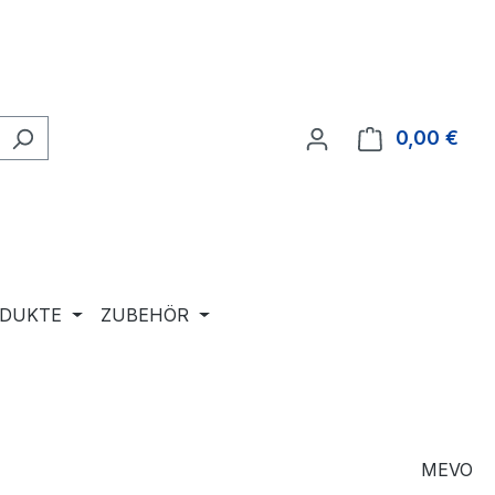
0,00 €
Ware
ODUKTE
ZUBEHÖR
MEVO